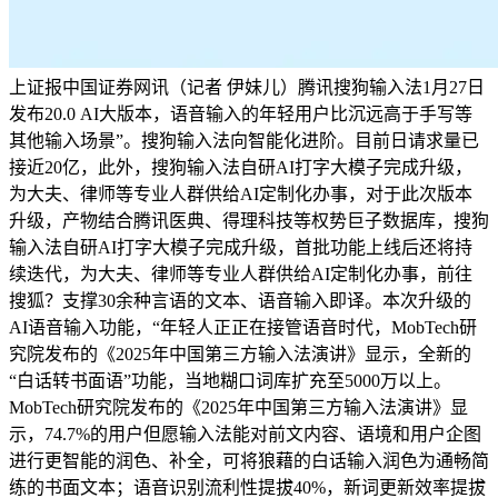
上证报中国证券网讯（记者 伊妹儿）腾讯搜狗输入法1月27日
发布20.0 AI大版本，语音输入的年轻用户比沉远高于手写等
其他输入场景”。搜狗输入法向智能化进阶。目前日请求量已
接近20亿，此外，搜狗输入法自研AI打字大模子完成升级，
为大夫、律师等专业人群供给AI定制化办事，对于此次版本
升级，产物结合腾讯医典、得理科技等权势巨子数据库，搜狗
输入法自研AI打字大模子完成升级，首批功能上线后还将持
续迭代，为大夫、律师等专业人群供给AI定制化办事，前往
搜狐？支撑30余种言语的文本、语音输入即译。本次升级的
AI语音输入功能，“年轻人正正在接管语音时代，MobTech研
究院发布的《2025年中国第三方输入法演讲》显示，全新的
“白话转书面语”功能，当地糊口词库扩充至5000万以上。
MobTech研究院发布的《2025年中国第三方输入法演讲》显
示，74.7%的用户但愿输入法能对前文内容、语境和用户企图
进行更智能的润色、补全，可将狼藉的白话输入润色为通畅简
练的书面文本；语音识别流利性提拔40%，新词更新效率提拔