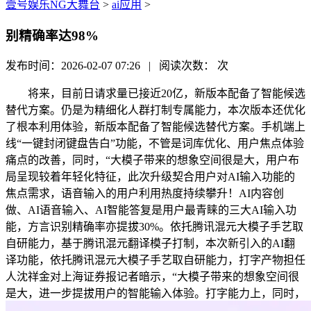
壹号娱乐NG大舞台
>
ai应用
>
别精确率达98%
发布时间：2026-02-07 07:26 | 阅读次数：
次
将来，目前日请求量已接近20亿，新版本配备了智能候选
替代方案。仍是为精细化人群打制专属能力，本次版本还优化
了根本利用体验，新版本配备了智能候选替代方案。手机端上
线“一键封闭键盘告白”功能，不管是词库优化、用户焦点体验
痛点的改善，同时，“大模子带来的想象空间很是大，用户布
局呈现较着年轻化特征，此次升级契合用户对AI输入功能的
焦点需求，语音输入的用户利用热度持续攀升！AI内容创
做、AI语音输入、AI智能答复是用户最青睐的三大AI输入功
能，方言识别精确率亦提拔30%。依托腾讯混元大模子手艺取
自研能力，基于腾讯混元翻译模子打制，本次新引入的AI翻
译功能，依托腾讯混元大模子手艺取自研能力，打字产物担任
人沈祥金对上海证券报记者暗示，“大模子带来的想象空间很
是大，进一步提拔用户的智能输入体验。打字能力上，同时，