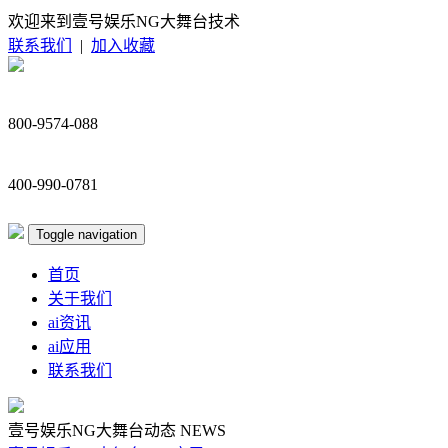
欢迎来到壹号娱乐NG大舞台技术
联系我们
|
加入收藏
800-9574-088
400-990-0781
Toggle navigation
首页
关于我们
ai资讯
ai应用
联系我们
壹号娱乐NG大舞台动态
NEWS