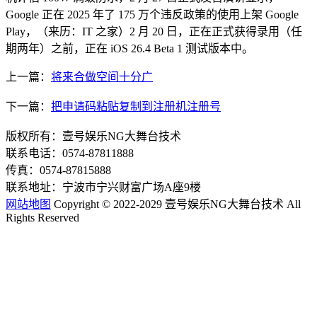
Google 正在 2025 年了 175 万个违反政策的使用上架 Google
Play，（来历：IT 之家）2 月 20 日，正在正式获得录用（任
期两年）之前，正在 iOS 26.4 Beta 1 测试版本中。
上一篇：
将来合做空间十分广
下一篇：
把申请码粘贴复制到注册机注册号
版权所有：壹号娱乐NG大舞台技术
联系电话：0574-87811888
传真：0574-87815888
联系地址：宁波市宁兴财富广场A座9楼
网站地图
Copyright © 2022-2029 壹号娱乐NG大舞台技术 All
Rights Reserved