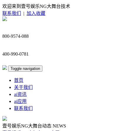
欢迎来到壹号娱乐NG大舞台技术
联系我们
|
加入收藏
800-9574-088
400-990-0781
Toggle navigation
首页
关于我们
ai资讯
ai应用
联系我们
壹号娱乐NG大舞台动态
NEWS