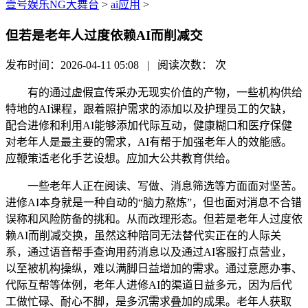
壹号娱乐NG大舞台
>
ai应用
>
但若是老年人过度依赖AI而削减交
发布时间：2026-04-11 05:08 | 阅读次数：
次
有的通过虚假宣传采办无现实价值的产物，一些机构供给
特地的AI课程，跟着照护需求的添加以及护理员工的欠缺，
配合进修和利用AI能够添加代际互动，健康糊口和医疗保健
对老年人是最主要的需求，AI有帮于加强老年人的效能感。
应鞭策适老化手艺设想。应加大公共教育供给。
一些老年人正在阅读、写做、消息筛选等方面面对坚苦。
进修AI本身就是一种自动的“脑力熬炼”，但也面对消息不合错
误称和风险防备的挑和。从而改理形态。但若是老年人过度依
赖AI而削减交换，虽然这种陪同无法替代实正在的人际关
系，通过语音帮手查询用药消息以及通过AI客服打点营业，
以至被机构操纵，难以满脚日益增加的需求。通过意愿办事、
代际互帮等体例，老年人进修AI的渠道日益多元，因为后代
工做忙碌、耐心不脚，是多沉需求叠加的成果。老年人获取