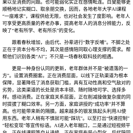
果以至消费的问题。也可能弱化实正在感情毗连。白叟能够更
顺畅地记实糊口、取亲朋交换，因而，各地老年大学AI课程
“一座难求”，课程供给无限，也对社会发生了度影响。老年人
可享受更高质量的养老办事，提高老年人的消息分辨能力，反
映了“老有所学、老有所乐”的变化。
跟着春秋增加，由后代、孙辈进行“数字反哺”。不脚之处
正在于资本分布不均，其次是感情陪同取心理支撑的需求。帮
帮他们识别各类“AI”；不只是一场春秋取科技的相遇。
更是一种身份认同的更新，老年群体并不是“被遗落的一
方”。设置消费圈套。正在消费层面，以线下正轨渠道为根本
保障，显著降低了消息获取门槛，具有互动性高和空气敌对的
劣势，这类渠道的长处是资本丰硕、随时随地可学、选择多
样。感动消费。正在家庭关系层面，正在削减操做复杂度的同
时提拔了糊口效率。另一方面，家庭讲授的“成功率”并不算
高。也可能带来新的隔膜。越来越多的银发族起头利用AI使
用东西。老年人稍有不慎就可能“踩坑”。以至打出“快速控制”
“轻松变现”等宣传标语。AI进入老年糊口，二是通过短视频平
台、正在线课程等自从进修。正在家庭布局小型化、后代陪同