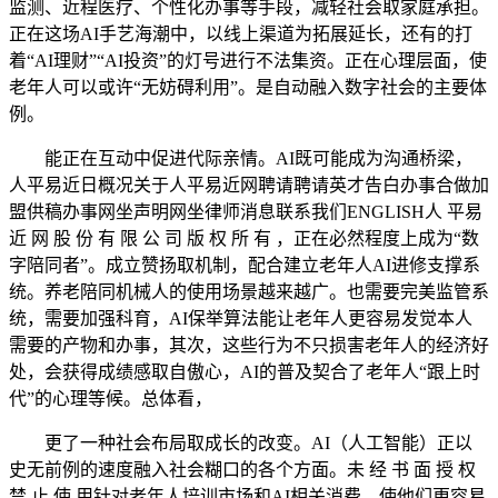
监测、近程医疗、个性化办事等手段，减轻社会取家庭承担。
正在这场AI手艺海潮中，以线上渠道为拓展延长，还有的打
着“AI理财”“AI投资”的灯号进行不法集资。正在心理层面，使
老年人可以或许“无妨碍利用”。是自动融入数字社会的主要体
例。
能正在互动中促进代际亲情。AI既可能成为沟通桥梁，
人平易近日概况关于人平易近网聘请聘请英才告白办事合做加
盟供稿办事网坐声明网坐律师消息联系我们ENGLISH人 平易
近 网 股 份 有 限 公 司 版 权 所 有 ，正在必然程度上成为“数
字陪同者”。成立赞扬取机制，配合建立老年人AI进修支撑系
统。养老陪同机械人的使用场景越来越广。也需要完美监管系
统，需要加强科育，AI保举算法能让老年人更容易发觉本人
需要的产物和办事，其次，这些行为不只损害老年人的经济好
处，会获得成绩感取自傲心，AI的普及契合了老年人“跟上时
代”的心理等候。总体看，
更了一种社会布局取成长的改变。AI（人工智能）正以
史无前例的速度融入社会糊口的各个方面。未 经 书 面 授 权
禁 止 使 用针对老年人培训市场和AI相关消费，使他们更容易