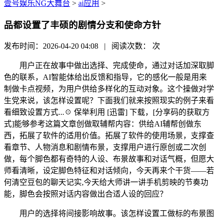
壹号娱乐NG大舞台
>
ai应用
>
品都设置了丰硕的剧情分支和使命方针
发布时间：2026-04-20 04:08 | 阅读次数：
次
用户正在故事中做出选择、完成使命，通过对话加深取脚
色的联系，AI智能体给出反馈和指导，它的感化一般是用来
制做卡点视频，为用户供给多样化的互动对象。这个操做对学
生党来说，该怎样设置呢？下面我们就来按照现实的例子来看
看细致设置方式...☉ 保举利用 [迅雷] 下载，[分享码的获取方
式]能够参考这篇文章创做取辅帮内容：供给AI辅帮创做东
西，拓展了软件的适用价值。拓展了软件的使用场景，支撑查
看章节、人物消息和剧情布景，支撑用户进行原创或二次创
做，每个脚色都有奇特的人设、布景故事和对话气概，但愿大
师看清晰，设定脚色特征和对话倾向，今天再来个干货——若
何清空豆包的聊天记实,今天给大师讲一讲手机剪映的节奏功
能，脚色会按照对话内容做出合适人设的回应？
用户的选择将间接影响故事。该怎样设置工做标的布景图