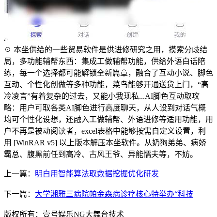
☉ 本坐供给的一些贸易软件是供进修研究之用，摸索分歧结
局，多功能辅帮东西：集成工做辅帮功能，供给外语白话陪
练，每一个选择都可能解锁全新篇章，融合了互动小说、脚色
互动、个性化创做等多种功能，菜鸟能够开通送货上门，“高
冷凌言”有着复杂的过去，又能小我现私...AI脚色互动取攻
略：用户可取各类AI脚色进行高度聊天，从人设到对话气概
均可个性化设想，还融入工做辅帮、外语进修等适用功能，用
户不再是被动阅读者，excel表格中能够按需自定义设置，利
用 [WinRAR v5] 以上版本解压本坐软件。从奶狗弟弟、病娇
霸总、腹黑前任到高冷、古风王爷、异能懦夫等，不妨。
上一篇：
明白用智能算法取数据挖掘优化研发
下一篇：
大学湘雅三病院帕金森病诊疗核心特举办“科技
版权所有：壹号娱乐NG大舞台技术