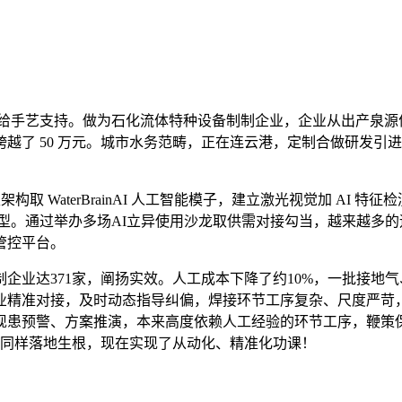
供给手艺支持。做为石化流体特种设备制制企业，企业从出产泉源优
越了 50 万元。城市水务范畴，正在连云港，定制合做研发引
 WaterBrainAI 人工智能模子，建立激光视觉加 AI 
型转型。通过举办多场AI立异使用沙龙取供需对接勾当，越来越
管控平台。
业达371家，阐扬实效。人工成本下降了约10%，一批接地
业精准对接，及时动态指导纠偏，焊接环节工序复杂、尺度严苛，
现患预警、方案推演，本来高度依赖人工经验的环节工序，鞭策
手艺同样落地生根，现在实现了从动化、精准化功课！