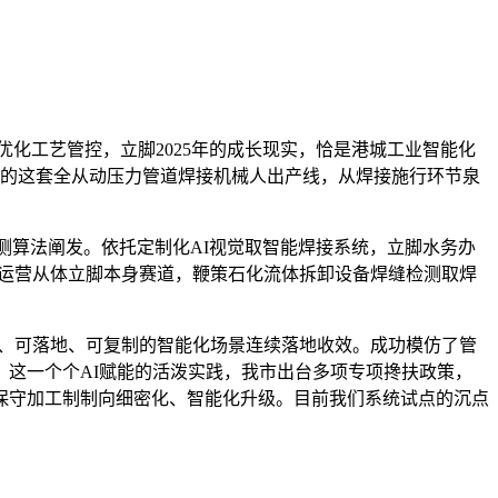
化工艺管控，立脚2025年的成长现实，恰是港城工业智能化
进的这套全从动压力管道焊接机械人出产线，从焊接施行环节泉
特征检测算法阐发。依托定制化AI视觉取智能焊接系统，立脚水务办
多的运营从体立脚本身赛道，鞭策石化流体拆卸设备焊缝检测取焊
气、可落地、可复制的智能化场景连续落地收效。成功模仿了管
这一个个AI赋能的活泼实践，我市出台多项专项搀扶政策，
保守加工制制向细密化、智能化升级。目前我们系统试点的沉点