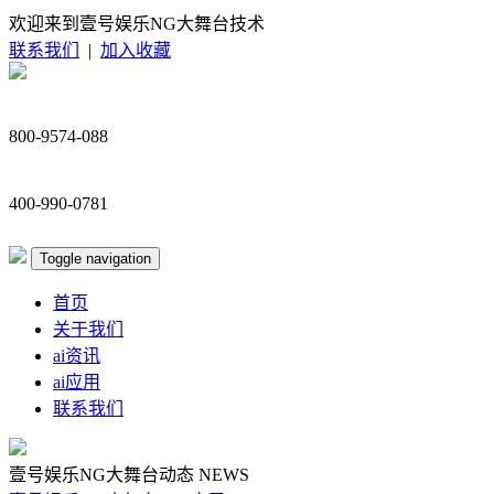
欢迎来到壹号娱乐NG大舞台技术
联系我们
|
加入收藏
800-9574-088
400-990-0781
Toggle navigation
首页
关于我们
ai资讯
ai应用
联系我们
壹号娱乐NG大舞台动态
NEWS