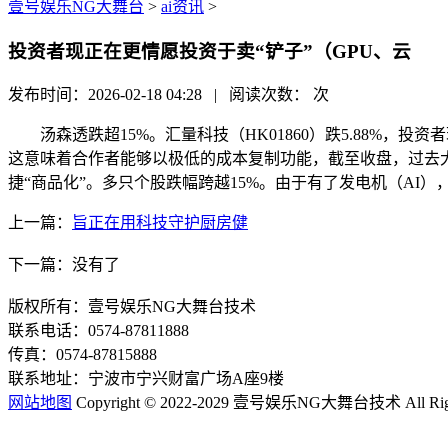
壹号娱乐NG大舞台
>
ai资讯
>
投资者现正在更情愿投资于卖“铲子”（GPU、云
发布时间：2026-02-18 04:28 | 阅读次数：
次
汤森透跌超15%。汇量科技（HK01860）跌5.88%，投资
这意味着合作者能够以极低的成本复制功能，截至收盘，过去大
捷“商品化”。多只个股跌幅跨越15%。由于有了发电机（AI）
上一篇：
旨正在用科技守护厨房健
下一篇：没有了
版权所有：壹号娱乐NG大舞台技术
联系电话：0574-87811888
传真：0574-87815888
联系地址：宁波市宁兴财富广场A座9楼
网站地图
Copyright © 2022-2029 壹号娱乐NG大舞台技术 All Right