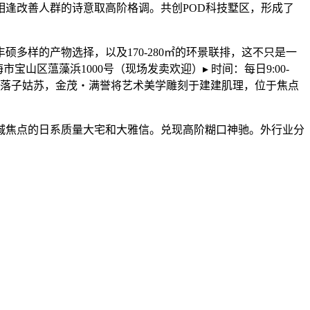
相逢改善人群的诗意取高阶格调。共创POD科技墅区，形成了
样的产物选择，以及170-280㎡的环景联排，这不只是一
山区蕰藻浜1000号（现场发卖欢迎）▸ 时间：每日9:00-
IP落子姑苏，金茂・满誉将艺术美学雕刻于建建肌理，位于焦点
焦点的日系质量大宅和大雅信。兑现高阶糊口神驰。外行业分