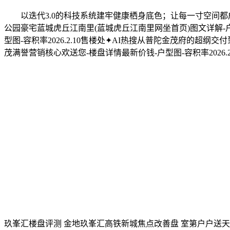
以迭代3.0的科技系统建牢健康栖身底色；让每一寸空间都
公园豪宅蓝城虎丘江南里(蓝城虎丘江南里网坐首页)图文详解-户
型图-容积率2026.2.10售楼处✦AI热搜从普陀金茂府的
茂满誉营销核心欢送您-楼盘详情最新价钱-户型图-容积率202
玖峯汇楼盘评测 金地玖峯汇高铁新城焦点改善盘 室第户户送天台