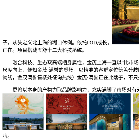
子，从头定义北上海的糊口体例。依托POD成长，
正在。项目搭载五舒十二大科技系统。
融合科技、生态取高端栖身属性，金茂上海一直以“比市场等
尺度向上，便知金茂·满誉的登场，以精准的客群定位笼盖分歧
物线，金茂满誉售楼处征询热线）金茂·满誉正在此落子，不只
更将以本身的产物力取品牌影响力，充实满脚了市场对有天有
牌。