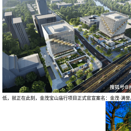
低，就正在此刻，金茂宝山庙行项目正式官宣案名：金茂·满誉