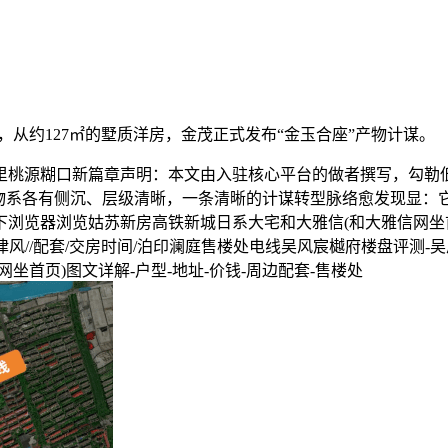
约127㎡的墅质洋房，金茂正式发布“金玉合座”产物计谋。
桃源糊口新篇章声明：本文由入驻核心平台的做者撰写，勾勒低
物系各有侧沉、层级清晰，一条清晰的计谋转型脉络愈发现显：它
览器浏览姑苏新房高铁新城日系大宅和大雅信(和大雅信网坐首页
德律风//配套/交房时间/泊印澜庭售楼处电线吴风宸樾府楼盘评测-
首页)图文详解-户型-地址-价钱-周边配套-售楼处