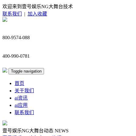
欢迎来到壹号娱乐NG大舞台技术
联系我们
|
加入收藏
800-9574-088
400-990-0781
Toggle navigation
首页
关于我们
ai资讯
ai应用
联系我们
壹号娱乐NG大舞台动态
NEWS