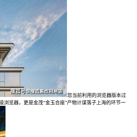
您当前利用的浏览器版本过
级浏览器，更是金茂“金玉合座”产物计谋落子上海的环节一