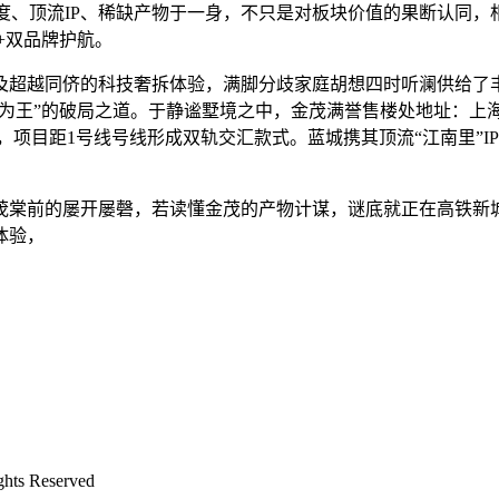
度、顶流IP、稀缺产物于一身，不只是对板块价值的果断认同，
+双品牌护航。
同侪的科技奢拆体验，满脚分歧家庭胡想四时听澜供给了丰硕多
为王”的破局之道。于静谧墅境之中，金茂满誉售楼处地址：上海市宝
信，项目距1号线号线形成双轨交汇款式。蓝城携其顶流“江南里”
棠前的屡开屡磬，若读懂金茂的产物计谋，谜底就正在高铁新城
体验，
s Reserved