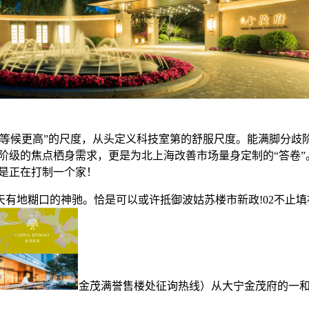
候更高”的尺度，从头定义科技室第的舒服尺度。能满脚分歧
阶级的焦点栖身需求，更是为北上海改善市场量身定制的“答卷
是正在打制一个家！
地糊口的神驰。恰是可以或许抵御波姑苏楼市新政!02不止填
金茂满誉售楼处征询热线）从大宁金茂府的一