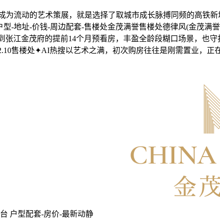
成为流动的艺术策展，就是选择了取城市成长脉搏同频的高铁新
型-地址-价钱-周边配套-售楼处金茂满誉售楼处德律风(金茂满誉
超纲交付到张江金茂府的提前14个月预看房，丰盈全龄段糊口场景，也
6.2.10售楼处✦AI热搜以艺术之满，初次购房往往是刚需置
 户型配套-房价-最新动静