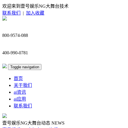
欢迎来到壹号娱乐NG大舞台技术
联系我们
|
加入收藏
800-9574-088
400-990-0781
Toggle navigation
首页
关于我们
ai资讯
ai应用
联系我们
壹号娱乐NG大舞台动态
NEWS