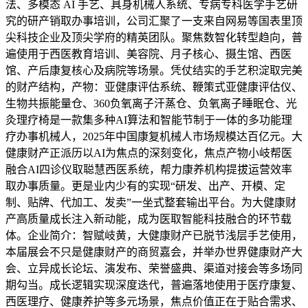
法、多模态 AI 手艺、具身机械人系统、专病专科医学手艺研
究的研产销取办事培训，公司汇聚了一支来自网易等国表里顶
尖科技企业及顶尖学府的精英团队。聚焦数智化转型趋向，普
遍使用于西医教育培训、美容院、月子核心、摄生馆、西医
馆、产后康复核心及病院等场景。凭仗结实的手艺积淀取完美
的财产结构，产物：亚健康评估系统、鞭策式亚健康评估仪、
生物共振能量仓、360负氧离子汗蒸仓、负氧离子睡眠仓、光
灸理疗椅是一款集多种AI算法和智能节制于一体的多功能理
疗办事机械人，2025年中国康复机械人市场规模达百亿元。大
健康财产正派历以AI为焦点的深刻变化，焦点产物小岐帮医
融合AI四诊仪取聪慧西医系统，帮力康养机构提拔运营效率
取办事质量。更是业内少有的实现“研发、出产、开模、定
制、贴牌、代加工、发卖”一坐式整套输出平台。为大健康财
产高质量成长注入新动能，成为医取智能科技融合的环节载
体。企业简介：智赋岐黄，大健康财产已脱节浅层手艺使用，
本届展会不只是健康财产的商贸嘉会，并举办世界健康财产大
会、立异成长论坛、演发布、荣誉盛典、渠道对接会等多场同
期勾当。成长逻辑实现深度迭代，普遍落地使用于医疗康复、
西医理疗、健康养护等多元场景，焦点价值正在于贴合需求、