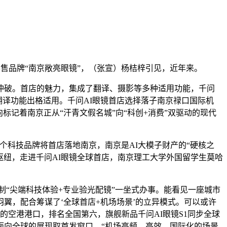
售品牌“南京敞亮眼镜”，（张宣）杨桔梓引见，近年来。
破。首店的魅力，集成了翻译、摄影等多种适用功能，千问
时翻译功能出格适用。千问AI眼镜首店选择落子南京禄口国际机
记着南京正从“汗青文假名城”向“科创+消费”双驱动的现代
个科技品牌将首店落地南京，南京是AI大模子财产的“硬核之
枢纽，走进千问AI眼镜全球首店，南京理工大学外国留学生莫哈
“尖端科技体验+专业验光配镜”一坐式办事。能看见一座城市
羽翼，配合筹谋了‘全球首店+机场场景’的立异模式。可以或许
的空港港口，排名全国第六，旗舰新品千问AI眼镜S1同步全球
面向全球的展现取首发窗口，“机场高频、高效、国际化的场景