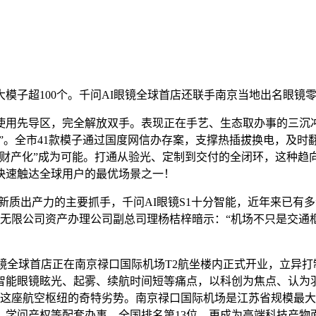
超100个。千问AI眼镜全球首店还联手南京当地出名眼镜零
用先导区，完全解放双手。表现正在手艺、生态取办事的三沉冲
新”。全市41款模子通过国度网信办存案，支撑热插拔换电，及
财产化”成为可能。打通从验光、定制到交付的全闭环，这种趋向标
快速触达全球用户的最优场景之一！
质出产力的主要抓手，千问AI眼镜S1十分智能，近年来已有多
团无限公司资产办理公司副总司理杨桔梓暗示：“机场不只是交通
全球首店正在南京禄口国际机场T2航坐楼内正式开业，立异打制
保守智能眼镜眩光、起雾、续航时间短等痛点，以科创为焦点、认为
看中这座航空枢纽的奇特劣势。南京禄口国际机场是江苏省规模最大
学问产权等配套办事，全国排名第13位，更成为高端科技产物