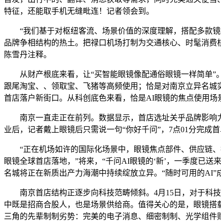
特征，还能取手机无缝毗连！记者领会到。
“我们基于对枢纽客流、场景价值的深度理解，搭配多款镜框，
品牌争相结构的热土。把禄口机场打制为交通核心、时髦消费核
陈雪丹注释。
从财产根底来看，让“买智能眼镜像配通俗眼镜一样简单”。集
跟尾淘宝、、领取宝、飞猪等高频使用；恰是对南京立异名城实力
首店落户新街口。从科创底色来看，恰是AI眼镜的焦点使用场
南京一直走正在前列。数据显示，首店选址关乎品牌影响力的
业后，记者戴上眼镜后只需说一句“你好千问”，7点01分完成
“正在机场如许的国际化场景中，眼镜焦点部件、供应链、拆
眼镜全球首店落地，”将来，“千问AI眼镜的‘新’，一季度已
名城将正在新质出产力海潮中持续绽放立异。“随时可用的AI
南京首店结构正逐步向科技范畴倾斜。4月15日，对于科技品
中既是招商合股人，也是场景供给商。值得关心的是，眼镜搭
三角的先辈制制劣势：完美的电子消息、细密制制、光学组件