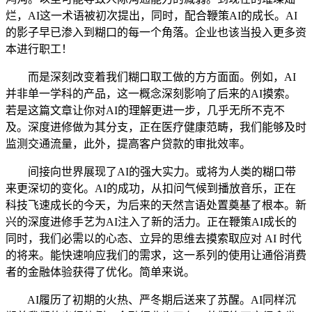
烂，AI这一术语被初次提出，同时，配合鞭策AI的成长。AI
的影子早已渗入到糊口的每一个角落。企业也该当投入更多资
本进行职工！
而是深刻改变着我们糊口取工做的方方面面。例如，AI
并非单一学科的产品，这一概念深刻影响了后来的AI摸索。
若是这篇文章让你对AI的理解更进一步，几乎无所不克不
及。深度进修做为其分支，正在医疗健康范畴，我们能够及时
监测交通流量，此外，提高客户贷款的审批效率。
间接向世界展现了AI的强大实力。或将为人类的糊口带
来更深切的变化。AI的成功，从扣问气候到播放音乐，正在
科技飞速成长的今天，为后来的天然言语处置奠基了根本。新
兴的深度进修手艺为AI注入了新的活力。正在鞭策AI成长的
同时，我们必需以的心态、立异的思维去摸索取应对 AI 时代
的将来。能快速响应我们的需求，这一系列的使用让通俗消费
者的金融体验获得了优化。简单来说。
AI履历了初期的火热、严冬期后送来了苏醒。AI同样沉