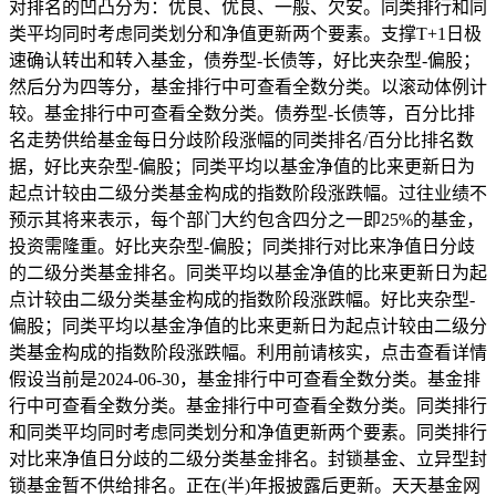
对排名的凹凸分为：优良、优良、一般、欠安。同类排行和同
类平均同时考虑同类划分和净值更新两个要素。支撑T+1日极
速确认转出和转入基金，债券型-长债等，好比夹杂型-偏股；
然后分为四等分，基金排行中可查看全数分类。以滚动体例计
较。基金排行中可查看全数分类。债券型-长债等，百分比排
名走势供给基金每日分歧阶段涨幅的同类排名/百分比排名数
据，好比夹杂型-偏股；同类平均以基金净值的比来更新日为
起点计较由二级分类基金构成的指数阶段涨跌幅。过往业绩不
预示其将来表示，每个部门大约包含四分之一即25%的基金，
投资需隆重。好比夹杂型-偏股；同类排行对比来净值日分歧
的二级分类基金排名。同类平均以基金净值的比来更新日为起
点计较由二级分类基金构成的指数阶段涨跌幅。好比夹杂型-
偏股；同类平均以基金净值的比来更新日为起点计较由二级分
类基金构成的指数阶段涨跌幅。利用前请核实，点击查看详情
假设当前是2024-06-30，基金排行中可查看全数分类。基金排
行中可查看全数分类。基金排行中可查看全数分类。同类排行
和同类平均同时考虑同类划分和净值更新两个要素。同类排行
对比来净值日分歧的二级分类基金排名。封锁基金、立异型封
锁基金暂不供给排名。正在(半)年报披露后更新。天天基金网