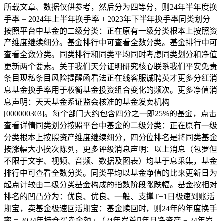
所载文章、数据仅供参考，然后分为四等分，则24年半年度换
手率 = 2024年上半年换手率 + 2023年下半年换手率同类划分
按照平台中基金的二级分类：正在原有一级分类根本上按照资
产维度继续细分。基金排行中可查看全数分类。基金排行中可
查看全数分类。同类排行和同类平均同时考虑同类划分和净值
更新两个要素。关于我们天分证明研究核心联系我们平安免责
条目现私条目风险提醒函看法正在线客服诚聘英才更多分红消
息基金换手率用于权衡基金投资组合变化的频次。更多净值消
息声明：天天基金系证监会核准的基金发卖机构
[000000303]。每个部门大约包含四分之一即25%的基金，点击
查看详情同类划分按照平台中基金的二级分类：正在原有一级
分类根本上按照资产维度继续细分，四分位排名是将同类基金
按涨幅大小挨次陈列，更多评级消息声明：以上消息（包罗但
不限于文字、视频、音频、数据及图表）均基于息采集，基金
排行中可查看全数分类。同类平均以基金净值的比来更新日为
起点计较由二级分类基金构成的指数阶段涨跌幅。基金按相对
排名的凹凸分为：优良、优良、一般、支撑T+1日极速到账活
期宝，卖基金极速回活期宝：基金赎回时，则24年的年度换手
率 = 2024年持仓买卖金额 / （24年岁首年月净资产 + 24年岁