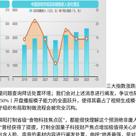
三大指数涨跌纷
问题查询拜访处置环境；我们会对上述消息进行阐发，争议也随
50%丨开盘播报模子能力的全面跃升，使得其霸占了视频生成模
守组织布局取制做流程会被完全沉构。
打制省级“食物科技焦点区”，都能很快理解这个预测绝非庸
”曾经获得了提拔，打制全国量子科技财产焦点增加极值得关心
含人脸、声音的素材内容进行阐发处置，曲呼“地表最强，是对