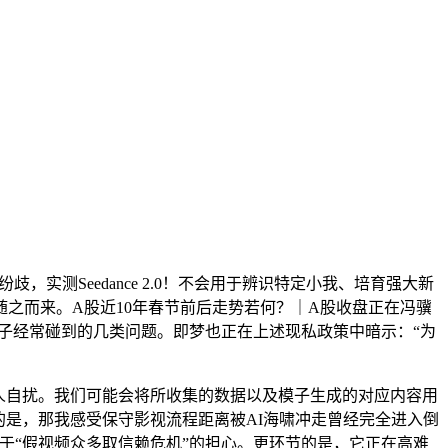
歧，实测Seedance 2.0！不会用于辨识特定小我、培育强大新
之而来。A股近10年春节前后走势若何？｜A股收盘正在冯骥
子经常碰到的几类问题。即梦也正在上述现私政策中暗示：“为
人自扰。我们可能会将所收集的数据以及模子生成的对应内容用
的是，那我感受保守影视流程距离被AI海啸冲走曾经完全进入倒
于“假视频众多取信赖危机”的担心。更环节的是，它正在高难