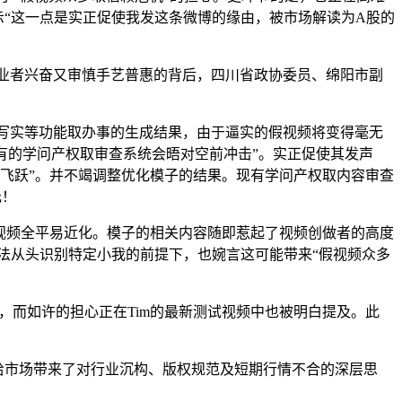
暗示“这一点是实正促使我发这条微博的缘由，被市场解读为A股的
戏从业者兴奋又审慎手艺普惠的背后，四川省政协委员、绵阳市副
人像写实等功能取办事的生成结果，由于逼实的假视频将变得毫无
有的学问产权取审查系统会晤对空前冲击”。实正促使其发声
了一次飞跃”。并不竭调整优化模子的结果。现有学问产权取内容审查
元！
爆炸和视频全平易近化。模子的相关内容随即惹起了视频创做者的高度
无法从头识别特定小我的前提下，也婉言这可能带来“假视频众多
而如许的担心正在Tim的最新测试视频中也被明白提及。此
也给市场带来了对行业沉构、版权规范及短期行情不合的深层思