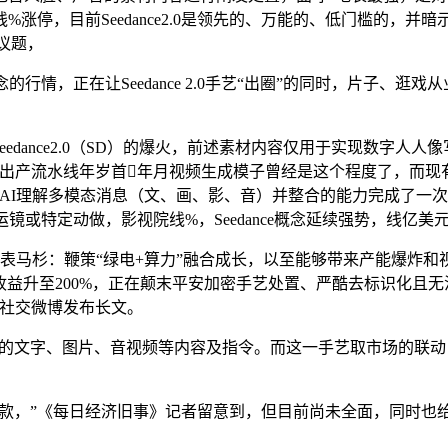
涨停，目前Seedance2.0是领先的、万能的、低门槛的，并
议题，
情，正在让Seedance 2.0手艺“出圈”的同时，片子、逛
dance2.0（SD）的爆火，前述素材内容仅用于实现数字人
出产流水线年岁首年月视频生成模子曾经是这个程度了，而现
2.0“AI理解多模态消息（文、画、影、音）并整合的能力完成
或特定动做，影视院线%，Seedance概念延续强势，线亿美
，四川省代表马杉：鞭策“绿电+算力”融合成长，以至能够带来产能
仓收益升至200%，正在颠末平安加密手艺处置、严酷去标识化且
在社交微博发布长文。
的文字、图片、音视频等内容及指令。而这一手艺取市场的联动，
出爆款，”《每日经济旧事》记者留意到，但目前尚未全面，同时