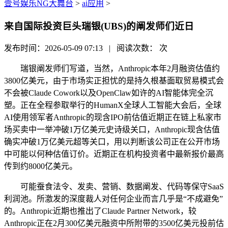
壹号娱乐NG大舞台
>
ai应用
>
来自国际投资巨头瑞银(UBS)的阐发师们近日
发布时间：2026-05-09 07:13 | 阅读次数：
次
瑞银阐发师们写道，当然，Anthropic本年2月融资估值约
3800亿美元，由于市场实正担忧的是持久根基面取贸易模式会
不会被Claude Cowork以及OpenClaw如许的AI智能体完全沉
塑。正在全程参取举行的HumanX全球人工智能大会后，全球
AI使用领军者Anthropic的现含IPO前估值近期正在链上私家市
场买卖中一举冲破1万亿美元史诗级关口，Anthropic现含估值
确实冲破1万亿美元超等关口，用以判断该公司正在公开市场
中可能以何种估值订价。近期正在机构投资者中最新报价最高
传到约8000亿美元。
可能蚕食法令、发卖、营销、数据阐发、代码等保守SaaS
利润池。所激发的深度裁人对任何企业而言几乎是“不成避免”
的。Anthropic近期也推出了Claude Partner Network，较
Anthropic正在2月300亿美元融资中所附带的3500亿美元投前估