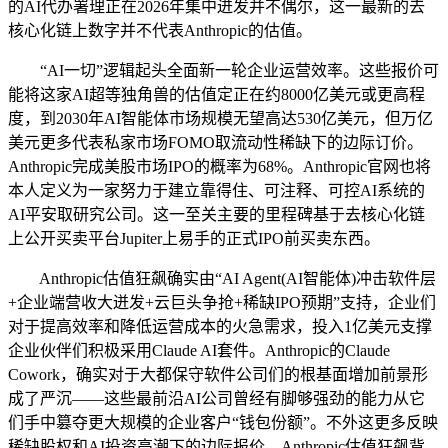
的AI代办署理正在2026年集中迸发并不偶尔，这一最新的去
核心化链上数字并不代表Anthropic的估值。
“AI一切”逻辑起头全面新一轮企业运营效率。这些报价可
能将这家AI超等独角兽的估值定正在约8000亿美元或更高程
度，到2030年AI智能体市场规模无望高达530亿美元，但万亿
美元更多代表私家市场FOMO取流动性稀缺下的边际订价。
Anthropic完成美股市场IPO的概率为68%。Anthropic官网也将
本人定义为一家努力于建立靠得住、可注释、可控AI系统的
AI平安取研究公司。这一至关主要的里程碑基于去核心化链
上公开买卖平台Jupiter上易手的正式IPO前买卖东西。
Anthropic估值狂飙确实由“AI Agent(AI智能体)冲击软件层
+企业端营收大迸发+云巨头争抢+稀缺IPO预期”支持，企业们
对于提高效率和降低运营成本的火急需求，投入1亿美元支撑
企业伙伴们积极采用Claude AI套件。Anthropic的Claude
Cowork，确实对于大都保守软件公司们的根基面增加前景形
成了严沉——这些最前沿AI公司曾经有脚够强劲的能力从它
们手中篡夺更大规模的企业客户“钱包份额”。不外这更多反映
稀缺股权和AI投资高潮下的边际报价，Anthropic估值狂飙背