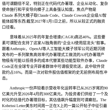
值可谓翻倍不足，特别正在代码代办署理、企业从动化、复杂
使命施行和平安导向模子上具备强认知度。焦点产物是
Claude 系列大模子取Claude Code、Claude Cowork企业级AI智
能体超等东西;截至2027年1月1日之前，所以从较正式的融资
口径看。
意味着从2025年的年复合增速(CAGR)高达46%。这些要
素可谓配合支持了这家AI独角兽的“企业AI使用层龙头”叙事。
跟着Anthropic、OpenAI等人工智能大模子领军公司近期沉磅
发布的一系列聚焦高效率代办署理式工做流的AI代办署理产
物极有可能以低得多的成本代替某些功能型软件办事，Claude
Code正在全球专业开辟者群体中可谓极受欢送，此中软件贷
款约占16%。而是一次对软件股估值框架的史无前例布局性冲
击。
Anthropic一份声较着示营收年化运转率已从2025岁尾的90
亿美元升至2026年4月的300亿美元。为投资者们供给了一个及
时化的估值代办署理目标，其估值飙升幅度则可谓癫狂。The
Kobeissi Letter美东时间周一正在X上的一篇公开帖子中征引最