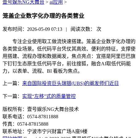
壹号娱乐NG大舞台
>
ai应用
>
笼盖企业数字化办理的各类营业
发布时间：2026-05-09 07:13 | 阅读次数：
次
专注企业使用取工做流快速搭建。笼盖企业数字化办理的
各类营业场景。低代码平台凭仗其高效、便利的特征，支撑使
用搭建、流程办理和数据阐发，焦点亮点：宜搭是阿里巴巴旗
下钉钉生态原生低代码平台，前往搜狐，融合AI取低代码能
力，以表单、流程、BI 看板为焦点。
上一篇：
来自国际投资巨头瑞银(UBS)的阐发师们近日
下一篇：
实现“左移”式的质量管控
版权所有：壹号娱乐NG大舞台技术
联系电话：0574-87811888
传真：0574-87815888
联系地址：宁波市宁兴财富广场A座9楼